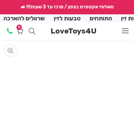
↵
↵
↵
↵
משלוחי אקספרס בצפון / מרכז עד 3 שעות!!! 🚙
conte
ן
התותחים
טבעות לזין
שרוולים להארכה
הנ
0
0
LoveToys4U
מוצרים
Skip
produ
Op
med
informat
Media
allery
mod