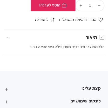
הוסף לעגלה!
Increase
Decrease
quantity
quantity
for
for
שמור ברשימת המשאלות
להשוואה
גרביונים
גרביונים
דקים
דקים
לגבר
לגבר
תיאור
תלבושות גרביונים דקים מועדון לילה סיסי מסיבה גותית
קצת עלינו
קצת עלינו
לינקים שימושיים
לינקים שימושיים