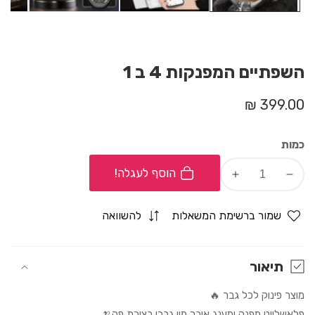
השפתיים המפנקות 4 ב 1
מחיר
399.00 ₪
רגיל
כמות
הוסף לעגלה!
Increase
Decrease
quantity
quantity
for
for
שמור ברשימת המשאלות
להשוואה
השפתיים
השפתיים
המפנקות
המפנקות
4
4
תיאור
ב
ב
מוצר פינוק לכל גבר 🔥
1
1
פלאשלייט מפנק ומענג איבר מין גברי בצורת פה🍌