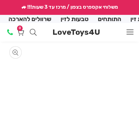
↵
↵
↵
↵
משלוחי אקספרס בצפון / מרכז עד 3 שעות!!! 🚙
conte
התותחים
טבעות לזין
שרוולים להארכה
הנמכ
0
0
LoveToys4U
מוצרים
Skip
produ
m
informat
en
Media
dia
gallery
2
m
in
dal