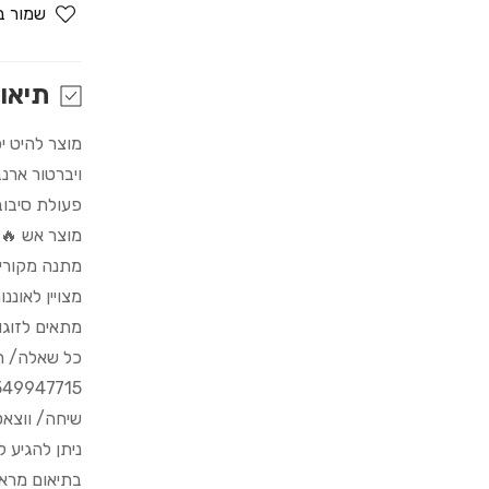
for
שמור ב
ויברטור
פנינים
מזיין
תיאו
360
מוצר להיט י
ויברטור ארנב
פעולת סיבוב
מוצר אש 🔥
מתנה מקורי
מצויין לאונ
מתאים לזוגו
כל שאלה/ הדרכה
549947715
שיחה/ ווצא
ניתן להגיע 
בתיאום מרא