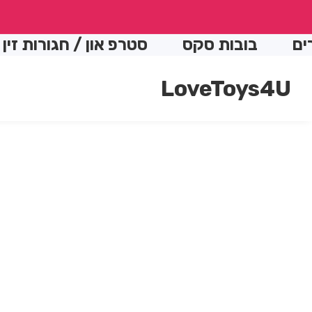
conte
בובות סקס
סטרפ און / חגורות זין
ה
LoveToys4U
Skip t
produc
Open
media
informatio
1
in
modal