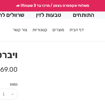
משלוחי אקספרס בצפון / מרכז עד 3 שעות!!! 🚙
תותחים
טבעות לזין
שרוולים להארכה
דף הבית
מוצרים
קטגוריות
צור קשר
ויברטו
מחיר
69.00 ₪
רגיל
כמות
Decrease
quantity