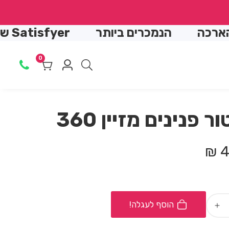
↵
↵
↵
↵
הנמכרים ביותר
Satisfyer שואב יונק
0
0
Log
מוצרים
in
ר פנינים מזיין 360
4
הוסף לעגלה!
Increase
quantity