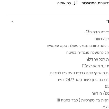
for
רשימת המשאלות
להשוואה
ויברטור
פנינים
מזיין
ר
360
פייפה מדהים💥
ון צבעוני
 לשני כיוונים מבצע פעולת סקס עצמאית
קל להפעלה פנטזייה במיטה
ת לכל אחד🎁
נות עד השפרצה💥
ת משחקי סקס גברים נשים גייז לסביות
 ניתן ליצור קשר 24/7 בנייד
0
טפ/ הודעה
לחנות בדיסקרטיות ( לבד בחנות)‼️
ש⚠️