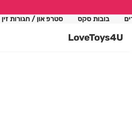
conte
בובות סקס
סטרפ און / חגורות זין
ה
LoveToys4U
Skip t
produc
Open
media
informatio
1
in
modal