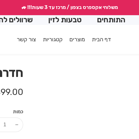
משלוחי אקספרס בצפון / מרכז עד 3 שעות!!! 🚙
תותחים
טבעות לזין
שרוולים להארכה
דף הבית
מוצרים
קטגוריות
צור קשר
חדרנ
מחיר
99.00 ₪
רגיל
כמות
Decrease
quantity