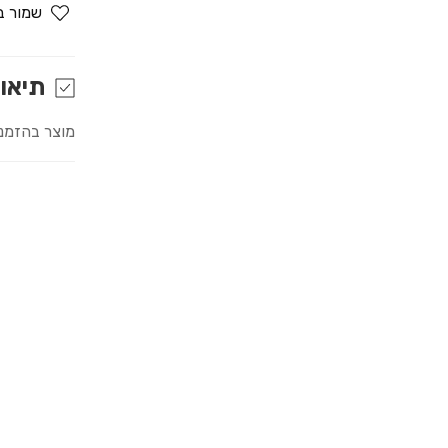
for
שמור ב
חדרנית
סקסית
תיאו
מוצר בהזמנ