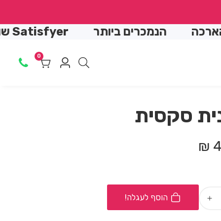
↵
↵
↵
↵
הנמכרים ביותר
Satisfyer שואב יונק
0
0
Log
מוצרים
in
ית סקסית
4
הוסף לעגלה!
Increase
quantity