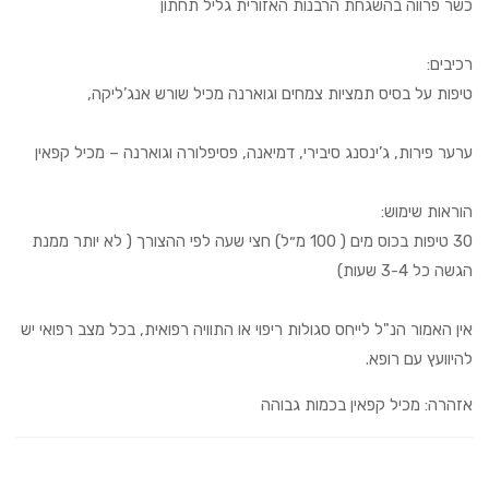
כשר פרווה בהשגחת הרבנות האזורית גליל תחתון
רכיבים:
טיפות על בסיס תמציות צמחים וגוארנה מכיל שורש אנג’ליקה,
ערער פירות, ג’ינסנג סיבירי, דמיאנה, פסיפלורה וגוארנה – מכיל קפאין
הוראות שימוש:
30 טיפות בכוס מים ( 100 מ״ל) חצי שעה לפי ההצורך ( לא יותר ממנת
הגשה כל 3-4 שעות)
אין האמור הנ"ל לייחס סגולות ריפוי או התוויה רפואית, בכל מצב רפואי יש
להיוועץ עם רופא.
אזהרה:
מכיל קפאין בכמות גבוהה