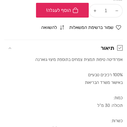
הוסף לעגלה!
Increase
Decrease
quantity
quantity
for
for
שמור ברשימת המשאלות
להשוואה
טיפות
טיפות
חשק
חשק
לאישה
לאישה
תיאור
אפרודיטה
אפרודיטה
אפרודיטה טיפות
תמצית
צמחים בתוספת מיצוי גוארנה
100% רכיבים טבעיים
באישור משרד הבריאות
כמות:
תכולה: 30 מ"ל
כשרות: