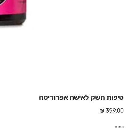
Med
galle
טיפות חשק לאישה אפרודיטה
מחיר
399.00 ₪
רגיל
כמות