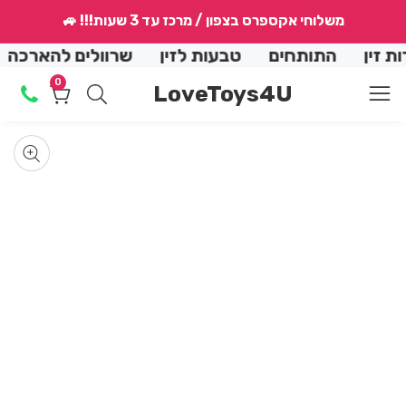
↵
↵
↵
↵
משלוחי אקספרס בצפון / מרכז עד 3 שעות!!! 🚙
conte
זין
התותחים
טבעות לזין
שרוולים להארכה
0
0
LoveToys4U
מוצרים
Skip
produ
Op
med
informat
Media
allery
mod