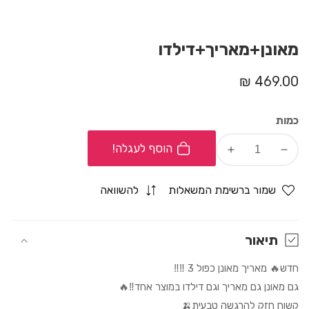
מאונן+מאריך+דילדו
מחיר
469.00 ₪
רגיל
כמות
הוסף לעגלה!
Increase
Decrease
quantity
quantity
for
for
שמור ברשימת המשאלות
להשוואה
מאונן+מאריך+דילדו
מאונן+מאריך+דילדו
תיאור
חדש🔥 מאריך מאונן כפול 3 ‼️‼️
גם מאונן גם מאריך וגם דילדו במוצר אחד‼️🔥
קשוח חזק להרגשה טבעית🍌