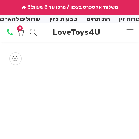
↵
↵
↵
↵
משלוחי אקספרס בצפון / מרכז עד 3 שעות!!! 🚙
conte
זין
התותחים
טבעות לזין
שרוולים להארכה
0
0
LoveToys4U
מוצרים
Skip
produ
en
informat
m
dia
Media
2
gallery
in
m
dal