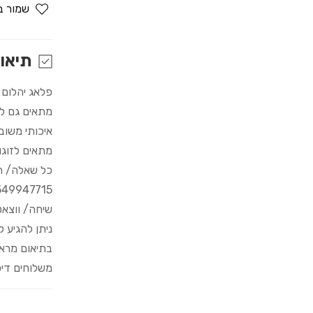
for
שמור ב
פלאג
סיליקון
יהלום
תיאו
S/M/L
פלאג יהלום
מתאים גם לא
איכותי משוב
מתאים לזוגו
כל שאלה/ הדרכה
549947715
שיחה/ ווצא
ניתן להגיע 
בתיאום מרא
משלוחים דיס