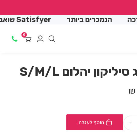
↵
↵
↵
↵
הנמכרים ביותר
Satisfyer שואב יונק
0
0
Log
מוצרים
in
יליקון יהלום S/M/L
הוסף לעגלה!
Increase
quantity