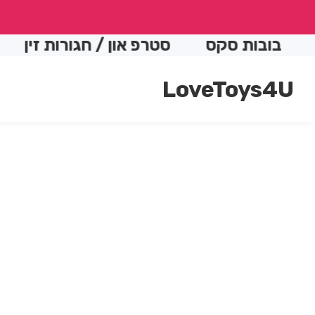
conte
בובות סקס
סטרפ און / חגורות זין
הת
LoveToys4U
Skip t
produc
Open
media
informatio
1
in
modal