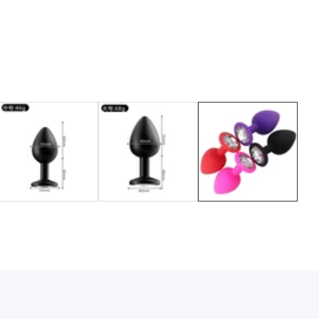
Media
gallery