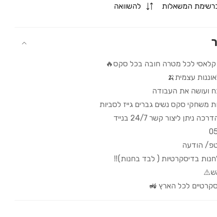
for
רשימת המשאלות
להשוואה
פלאג
סיליקון
יהלום
ר
S/M/L
 קלאסי לכל מטרה חובה בכל סקס🔥
וננות עצמית🍌
ח ועושה את העבודה
ת משחקי סקס נשים גברים גייז לסביות
 ניתן ליצור קשר 24/7 בנייד
0
טפ/ הודעה
לחנות בדיסקרטיות ( לבד בחנות)‼️
ש⚠️
קרטיים לכל הארץ 🚜