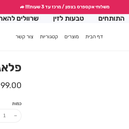
משלוחי אקספרס בצפון / מרכז עד 3 שעות!!! 🚙
ותחים
טבעות לזין
שרוולים להארכה
דף הבית
מוצרים
קטגוריות
צור קשר
פלאג ס
מחיר
99.00 ₪
רגיל
כמות
Decrease
quantity