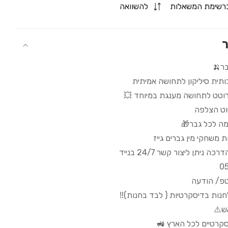
for
רשימת המשאלות
להשוואה
Vagina
&amp;
Ass
ר
בר🍌
כותית סיליקון לתחושה אמיתית
רוטט לתחושה מענגת במיוחד 💥
וט הצלפה
ה לכל גבר🎁
 משחקי מין גברים גייז
 ניתן ליצור קשר 24/7 בנייד
0
טפ/ הודעה
לחנות בדיסקרטיות ( לבד בחנות)‼️
ש⚠️
קרטיים לכל הארץ 🚜