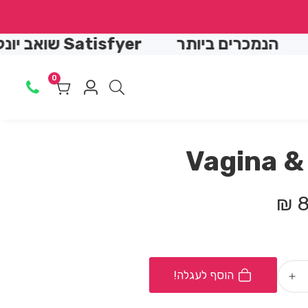
↵
↵
↵
↵
רים ביותר
Satisfyer שואב יונק
חומ
0
0
Log
מוצרים
in
Vagina &
8
הוסף לעגלה!
Increase
quantity