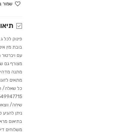
for
שמור ב
Vagina
&amp;
Ass
תיאו
פינוק לכל ג
בובת מין אי
עם ויברטור 
מצורף גם ש
מתנה מדהימ
מתאים לזוגות
כל שאלה/ הדרכה
549947715
שיחה/ ווצא
ניתן להגיע 
בתיאום מרא
משלוחים דיס