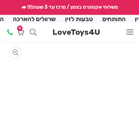
↵
↵
↵
↵
משלוחי אקספרס בצפון / מרכז עד 3 שעות!!! 🚙
conte
התותחים
טבעות לזין
שרוולים להארכה
הנמכ
0
0
LoveToys4U
מוצרים
Skip
produ
en
dia
m
informat
Media
2
gallery
in
dal
m