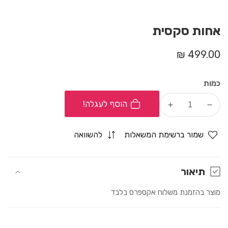
אחות סקסית
מחיר
499.00 ₪
רגיל
כמות
הוסף לעגלה!
Increase
Decrease
quantity
quantity
for
for
שמור ברשימת המשאלות
להשוואה
אחות
אחות
סקסית
סקסית
תיאור
מוצר בהזמנת משלוח אקספרס בלבד