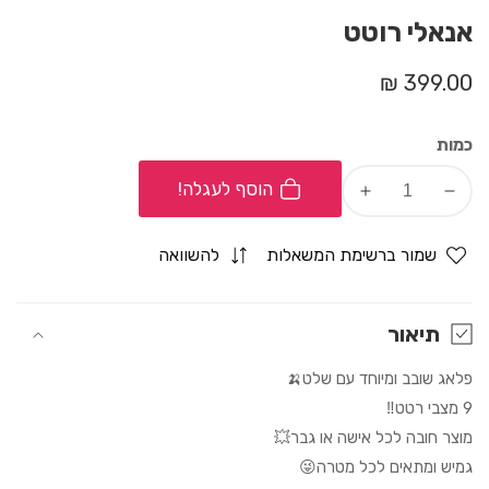
אנאלי רוטט
מחיר
399.00 ₪
רגיל
כמות
הוסף לעגלה!
Increase
Decrease
quantity
quantity
for
for
שמור ברשימת המשאלות
להשוואה
אנאלי
אנאלי
רוטט
רוטט
תיאור
פלאג שובב ומיוחד עם שלט🍌
9 מצבי רטט‼️
מוצר חובה לכל אישה או גבר💥
גמיש ומתאים לכל מטרה😜