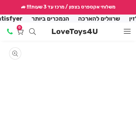
↵
↵
↵
↵
משלוחי אקספרס בצפון / מרכז עד 3 שעות!!! 🚙
conte
שרוולים להארכה
הנמכרים ביותר
Satisfyer שואב יונק
0
0
LoveToys4U
מוצרים
Skip
produ
informat
m
Media
gallery
m