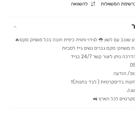
for
רשימת המשאלות
להשוואה
אצבעון
ר
ע שובב עם לשון 👅 לגירוי וחוויה כיפית חובה בכל משחק סקס🔥
ת משחקי סקס גברים נשים גייז לסביות
 ניתן ליצור קשר 24/7 בנייד
0
טפ/ הודעה
לחנות בדיסקרטיות ( לבד בחנות)‼️
ש⚠️
קרטיים לכל הארץ 🚜