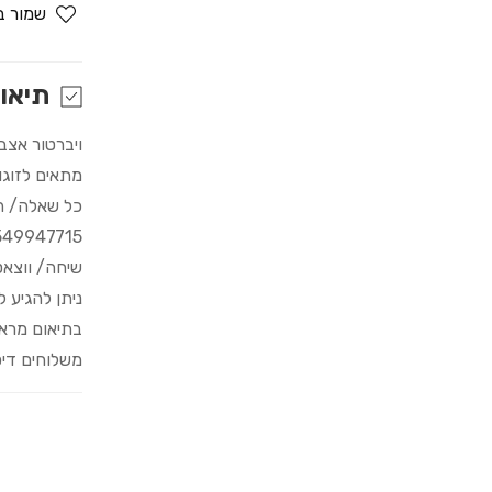
for
שמור ב
אצבעון
תיאו
ויברטור אצב
מתאים לזוגו
כל שאלה/ הדרכה
549947715
שיחה/ ווצא
ניתן להגיע 
בתיאום מרא
משלוחים דיס