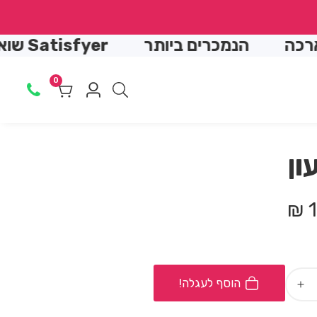
↵
↵
↵
↵
הנמכרים ביותר
Satisfyer שואב יונק
0
0
Log
מוצרים
in
ון
1
הוסף לעגלה!
Increase
quantity