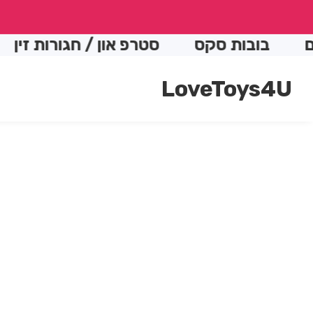
conte
בות סקס
סטרפ און / חגורות זין
התותח
LoveToys4U
Skip t
produc
Open
media
informatio
1
in
modal