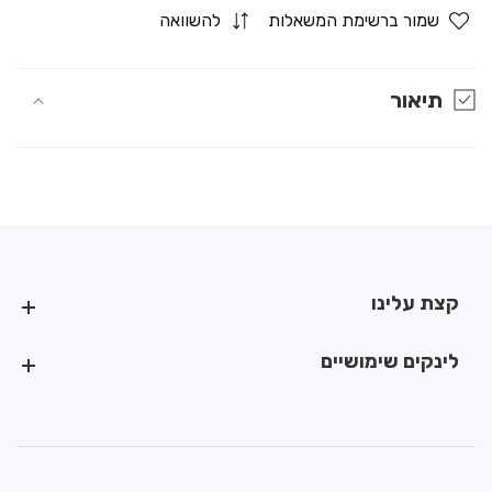
for
for
שמור ברשימת המשאלות
להשוואה
גרביון
גרביון
רשת
רשת
סקסי
סקסי
תיאור
לגבר
לגבר
קצת עלינו
קצת עלינו
לינקים שימושיים
לינקים שימושיים