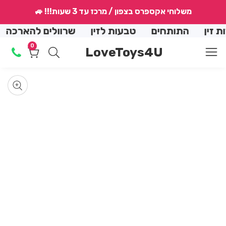
↵
↵
↵
↵
משלוחי אקספרס בצפון / מרכז עד 3 שעות!!! 🚙
conte
ן
התותחים
טבעות לזין
שרוולים להארכה
הנ
0
0
LoveToys4U
מוצרים
Skip
produ
Op
med
informat
Media
allery
mod