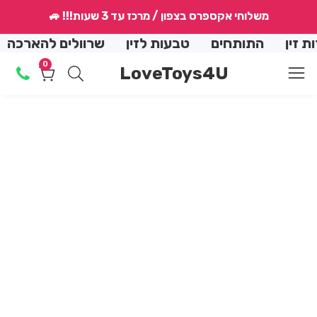
↵
↵
↵
↵
משלוחי אקספרס בצפון / מרכז עד 3 שעות!!! 🚙
conte
התותחים
טבעות לזין
שרוולים להארכה
הנמכ
0
0
LoveToys4U
מוצרים
Skip
produ
informat
en
dia
2
in
dal