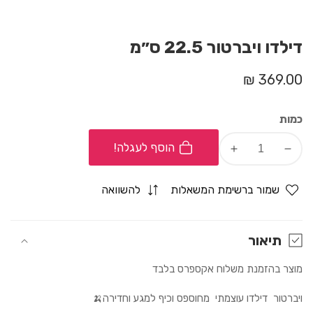
דילדו ויברטור 22.5 ס״מ
מחיר
369.00 ₪
רגיל
כמות
הוסף לעגלה!
Increase
Decrease
quantity
quantity
for
for
שמור ברשימת המשאלות
להשוואה
דילדו
דילדו
ויברטור
ויברטור
22.5
22.5
תיאור
ס״מ
ס״מ
מוצר בהזמנת משלוח אקספרס בלבד
ויברטור
דילדו עוצמתי
מחוספס וכיף למגע וחדירה🍌