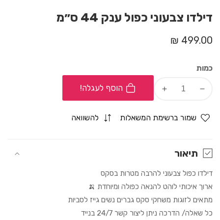
דילדו צבעוני כפול ענק 44 ס״מ
מחיר
499.00 ₪
רגיל
כמות
הוסף לעגלה!
Increase
Decrease
quantity
quantity
for
for
שמור ברשימת המשאלות
להשוואה
דילדו
דילדו
צבעוני
צבעוני
כפול
כפול
תיאור
ענק
ענק
דילדו כפול צבעוני להרבה מטרות בסקס
44
44
ס״מ
ס״מ
ארוך איכותי לוהט להנאה כפולה ומיוחדת 🍌
מתאים לזוגות משחקי סקס גברים נשים גייז לסביות
כל שאלה/ הדרכה ניתן ליצור קשר 24/7 בנייד