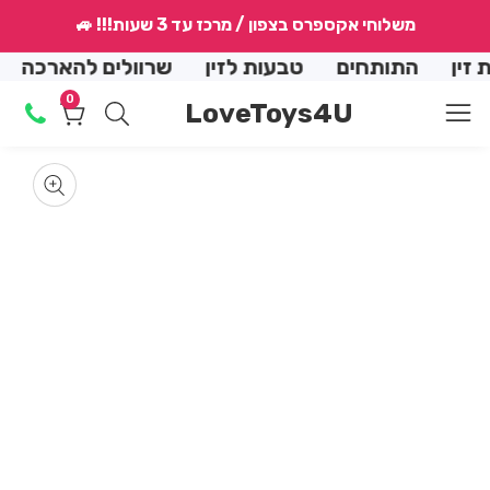
↵
↵
↵
↵
משלוחי אקספרס בצפון / מרכז עד 3 שעות!!! 🚙
conte
ן
התותחים
טבעות לזין
שרוולים להארכה
הנ
0
0
LoveToys4U
מוצרים
Skip
produ
en
dia
m
informat
Media
2
gallery
in
dal
m