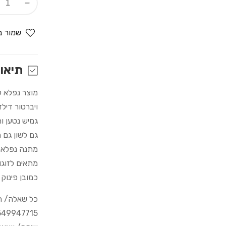
Decrease
quantity
for
שמור ב
הרוטט
הלוהט
-
תיאו
ויברטור/ל
מוצר נפלא ל
ויברטור דיל
גמיש נטען וח
גם לשון גם 
מתנה נפלאה
מתאים לזוגו
כמובן פינוק
כל שאלה/ הדרכה
549947715