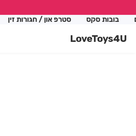
conte
בובות סקס
סטרפ און / חגורות זין
ה
LoveToys4U
Skip t
produc
Open
media
informatio
1
in
modal