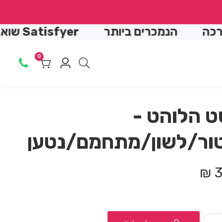
↵
↵
↵
↵
הנמכרים ביותר
Satisfyer שואב יונק
0
0
Log
מוצרים
in
ט הלוהט -
טור/לשון/מתחמם/נטען
3