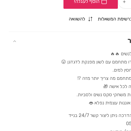
הוסף לעגלה!
Increase
quantity
for
רשימת המשאלות
להשוואה
הרוטט
הלוהט
-
ר
שון/מתחמם/נטען
ויברטור/לשון/מתחמם/נטען
נשים 🔥🔥
דו מתחמם עם לשון מפנקת לדגדגן 😛
סין למים.
מתחמם מה צריך יותר מזה ⁉️
 לכל אישה 🎁
ת משחקי סקס נשים ולסביות.
 אוננות עצמית נפלא 👄
 ניתן ליצור קשר 24/7 בנייד
0