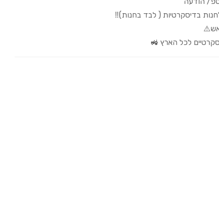
טפ/ הודעה
לחנות בדיסקרטיות ( לבד בחנות)‼️
ש⚠️
קרטיים לכל הארץ 🚜