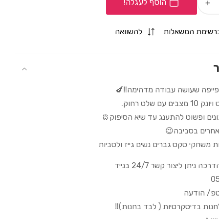
הוסף לעגלה!
Increase
quantity
for
רשימת המשאלות
להשוואה
הרוטט
המסתורי
-
ר
מתלבש
על
יפייפה שעושה עבודה מדהימה‼️🍆
ט/שואב/נטען
תחתון/רוטט/שואב/נטען
ם עם שלט רחוק.
ים ופשוט להתענג עד שיא הסיפוק🫅
חרים בסביבה😉
ת משחקי סקס גברים נשים גייז ולסביות
 ניתן ליצור קשר 24/7 בנייד
0
טפ/ הודעה
לחנות בדיסקרטיות ( לבד בחנות)‼️