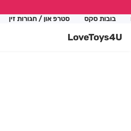
conte
ות סקס
סטרפ און / חגורות זין
התותח
LoveToys4U
Skip t
produc
Open
media
informatio
1
in
modal