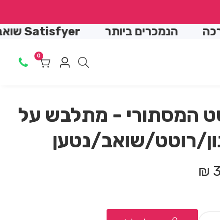
↵
↵
↵
↵
הנמכרים ביותר
Satisfyer שואב יונק
0
0
Log
מוצרים
in
ט המסתורי - מתלבש על
ן/רוטט/שואב/נטען
3