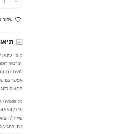
Decrease
quantity
for
שמור ב
הרוטט
המסתורי
-
תיאו
מתלבש
על
מוצר פינוק 
תחתון/רוט
ויברטור רוטט ויונק 10 מצבי
לשים בתחתונ
אפשר גם שא
מתאים לזוגו
כל שאלה/ הדרכה
549947715
שיחה/ ווצא
ניתן להגיע 