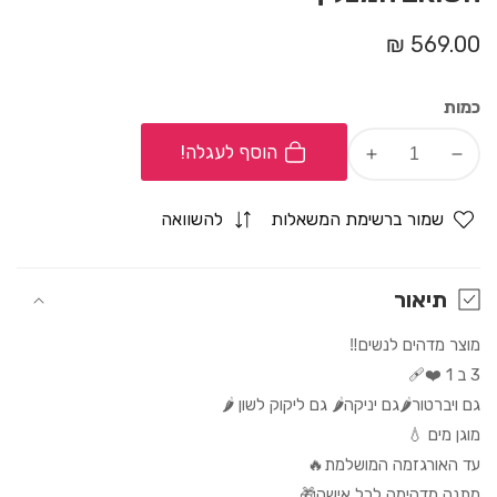
מחיר
569.00 ₪
רגיל
כמות
הוסף לעגלה!
Increase
Decrease
quantity
quantity
for
for
שמור ברשימת המשאלות
להשוואה
השואב
השואב
המצליף
המצליף
תיאור
מוצר מדהים לנשים‼️
3 ב 1 ❤️‍🩹
גם ויברטור🌶גם יניקה🌶 גם ליקוק לשון 🌶
מוגן מים 💧
עד האורגזמה המושלמת🔥
מתנה מדהימה לכל אישה🎁