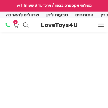
↵
↵
↵
↵
משלוחי אקספרס בצפון / מרכז עד 3 שעות!!! 🚙
conte
התותחים
טבעות לזין
שרוולים להארכה
הנמ
0
0
LoveToys4U
מוצרים
Skip
produ
en
dia
informat
2
in
dal