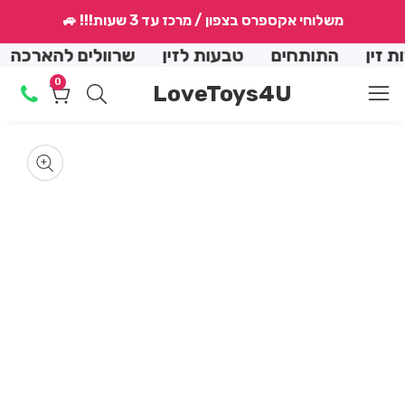
↵
↵
↵
↵
משלוחי אקספרס בצפון / מרכז עד 3 שעות!!! 🚙
conte
ן
התותחים
טבעות לזין
שרוולים להארכה
הנ
0
0
LoveToys4U
מוצרים
Skip
produ
en
dia
informat
m
Media
2
in
gallery
dal
m