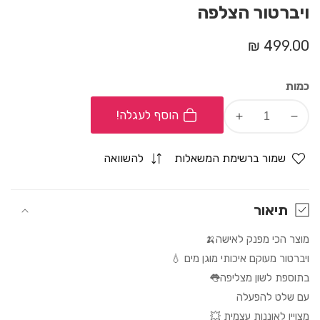
ויברטור הצלפה
מחיר
499.00 ₪
רגיל
כמות
הוסף לעגלה!
Increase
Decrease
quantity
quantity
for
for
שמור ברשימת המשאלות
להשוואה
ויברטור
ויברטור
הצלפה
הצלפה
תיאור
מוצר הכי מפנק לאישה🍌
ויברטור מעוקם איכותי מוגן מים 💧
בתוספת לשון מצליפה👅
עם שלט להפעלה
מצויין לאוננות עצמית 💥