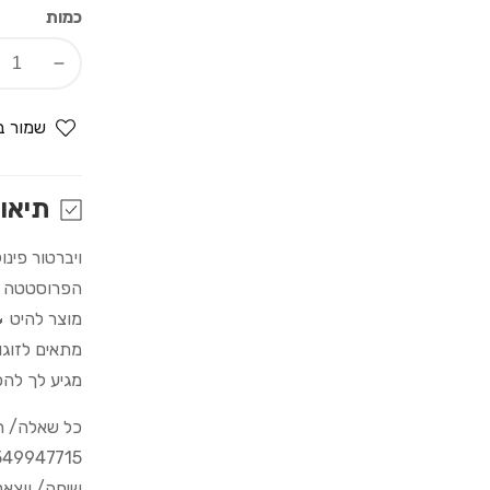
כמות
Decrease
quantity
for
שמור ב
ויברטור
כפול
מתלבש
תיאו
על
הזין
ויברטור פינ
והביצים
הפרוסטטה טו
עובד
מוצר להיט 
על
מתאים לזוגות
שלט
נטען
מגיע לך להכ
USB
כל שאלה/ הדרכה
549947715
שיחה/ ווצא