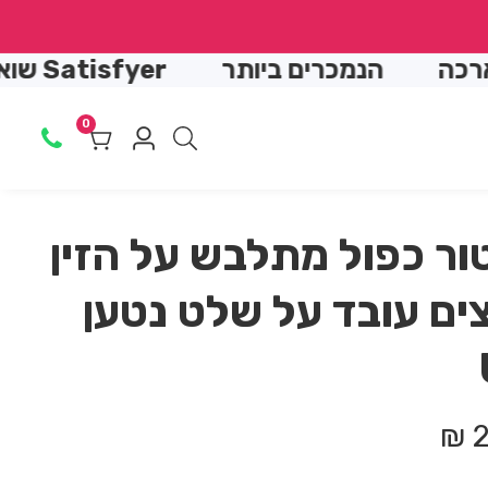
↵
↵
↵
↵
הנמכרים ביותר
Satisfyer שואב יונק
0
0
Log
מוצרים
in
ור כפול מתלבש על הזין
ים עובד על שלט נטען
2