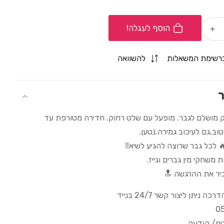
הוסף לעגלה!
Increase
quantity
for
רשימת המשאלות
להשוואה
ויברטור
כפול
מתלבש
ר
על
הזין
וק מושלם לגבר. מופעל עם שלט רחוק. חדירה מטורפת עד
והביצים
ב,גם לעיכוב גמירה.נטען.
עובד
 לכל גבר שרוצה להגיע לשיא‼️
על
 משחקי מין גברים וגייז.
שלט
נטען
יר את ההרגשה 🔝
USB
 ניתן ליצור קשר 24/7 בנייד
0
טפ/ הודעה