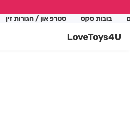
conte
ות סקס
סטרפ און / חגורות זין
התותח
LoveToys4U
Skip t
produc
Open
media
informatio
1
in
modal