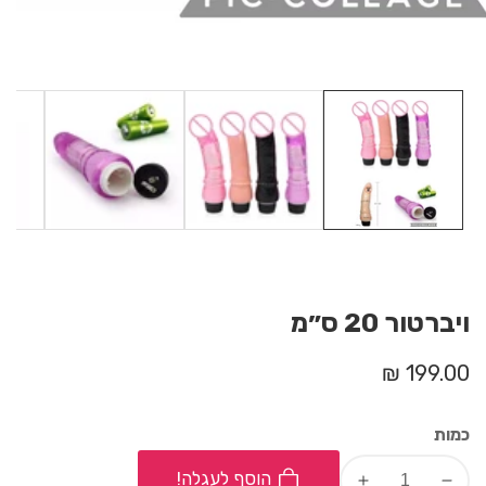
M
ga
ויברטור 20 ס״מ
מחיר
199.00 ₪
רגיל
כמות
הוסף לעגלה!