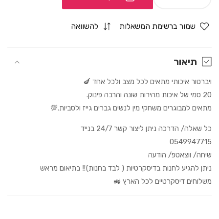
Increase
Decrease
quantity
quantity
for
for
שמור ברשימת המשאלות
להשוואה
ויברטור
ויברטור
20
20
ס״מ
ס״מ
תיאור
ויברטור איכותי מתאים לכל מצב ולכל אחד 🍆
20 סמי של איכות מהירות שונה והרבה פינוק.
מתאים למבוגרים משחקי מין לנשים גברים גייז ולסביות.💯
כל שאלה/ הדרכה ניתן ליצור קשר 24/7 בנייד
0549947715
שיחה/ ווצאטפ/ הודעה
ניתן להגיע לחנות בדיסקרטיות ( לבד בחנות)‼️ בתיאום מראש
משלוחים דיסקרטיים לכל הארץ 🚜