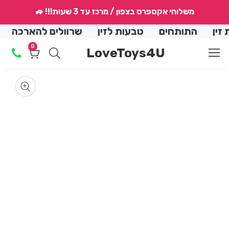
↵
↵
↵
↵
משלוחי אקספרס בצפון / מרכז עד 3 שעות!!! 🚙
conte
התותחים
טבעות לזין
שרוולים להארכה
הנמ
0
0
LoveToys4U
מוצרים
Skip
produ
m
informat
Media
gallery
m