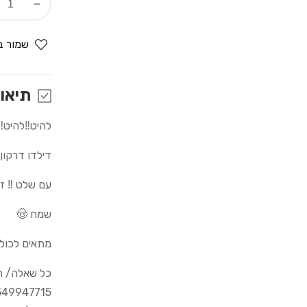
Decrease
quantity
for
שמור ב
זין
דרקון
-
תיאו
דילדו/רוטט
להיט‼️להיט‼️
דילדו דרקון 
עם שלט ‼️ זו
שמח 🤠
מתאים לכולם
כל שאלה/ הדרכה
549947715