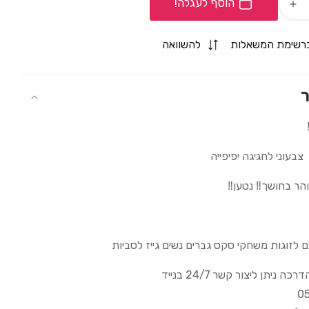
הוסף לעגלה!
Increase
quantity
for
רשימת המשאלות
להשוואה
זין
דרקון
-
ר
/זוהר/נטען
דילדו/רוטט/זוהר/נטען
צבעוני לחגיגה יפיפייה
הר בחושך‼️ נטען‼️
 לזוגות משחקי סקס גברים נשים גייז לסביות
 ניתן ליצור קשר 24/7 בנייד
0