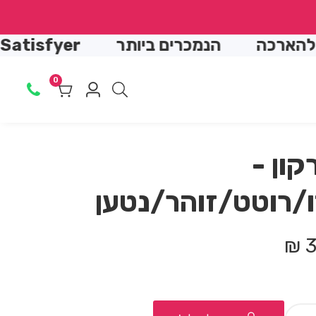
↵
↵
↵
↵
ה
הנמכרים ביותר
Satisfyer שואב יונק
0
0
Log
מוצרים
in
רקון -
ו/רוטט/זוהר/נטען
3