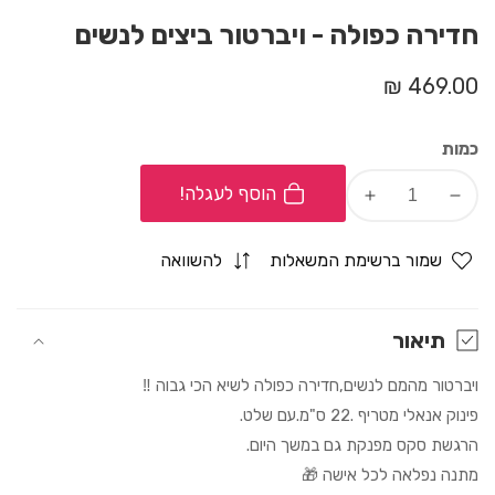
חדירה כפולה - ויברטור ביצים לנשים
מחיר
469.00 ₪
רגיל
כמות
הוסף לעגלה!
Increase
Decrease
quantity
quantity
for
for
שמור ברשימת המשאלות
להשוואה
חדירה
חדירה
כפולה
כפולה
-
-
תיאור
ויברטור
ויברטור
ויברטור מהמם לנשים,חדירה כפולה לשיא הכי גבוה ‼️
ביצים
ביצים
לנשים
לנשים
פינוק אנאלי מטריף .22 ס"מ.עם שלט.
הרגשת סקס מפנקת גם במשך היום.
מתנה נפלאה לכל אישה 🎁