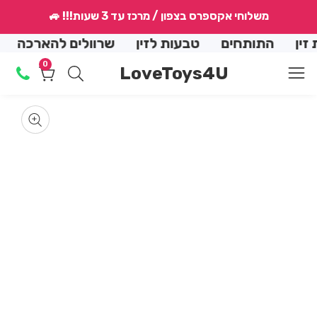
↵
↵
↵
↵
משלוחי אקספרס בצפון / מרכז עד 3 שעות!!! 🚙
conte
התותחים
טבעות לזין
שרוולים להארכה
הנמ
0
0
LoveToys4U
מוצרים
Skip
produ
en
dia
m
informat
Media
2
gallery
in
dal
m