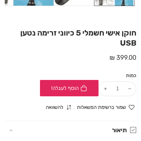
חוקן אישי חשמלי 5 כיווני זרימה נטען
USB
מחיר
399.00 ₪
רגיל
כמות
הוסף לעגלה!
Increase
Decrease
quantity
quantity
for
for
שמור ברשימת המשאלות
להשוואה
חוקן
חוקן
אישי
אישי
חשמלי
חשמלי
תיאור
5
5