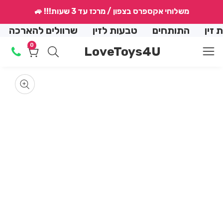
↵
↵
↵
↵
משלוחי אקספרס בצפון / מרכז עד 3 שעות!!! 🚙
conte
התותחים
טבעות לזין
שרוולים להארכה
הנמ
0
0
LoveToys4U
מוצרים
Skip
produ
m
en
informat
Media
dia
gallery
2
m
in
dal