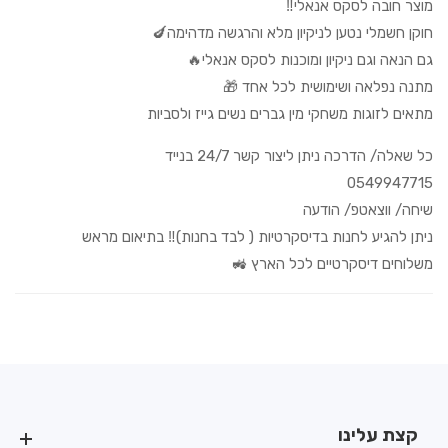
מוצר חובה לסקס אנאלי‼️
כיווני
כיווני
זרימה
זרימה
חוקן חשמלי נטען לניקיון מלא והרגשה מדהימה🍆
נטען
נטען
גם הנאה וגם ניקיון ומוכנות לסקס אנאלי🔥
USB
USB
מתנה נפלאה ושימושית לכל אחד 🎁
מתאים לזוגות משחקי מין גברים נשים גייז ולסביות
כל שאלה/ הדרכה ניתן ליצור קשר 24/7 בנייד
0549947715
שיחה/ ווצאטפ/ הודעה
ניתן להגיע לחנות בדיסקרטיות ( לבד בחנות)‼️ בתיאום מראש
משלוחים דיסקרטיים לכל הארץ 🚜
קצת עלינו
קצת עלינו