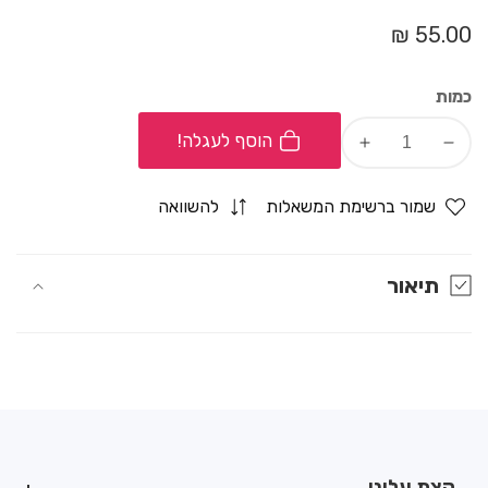
מחיר
55.00 ₪
רגיל
כמות
הוסף לעגלה!
Increase
Decrease
quantity
quantity
for
for
שמור ברשימת המשאלות
להשוואה
סוכריית
סוכריית
בולבול
בולבול
תיאור
קצת עלינו
קצת עלינו