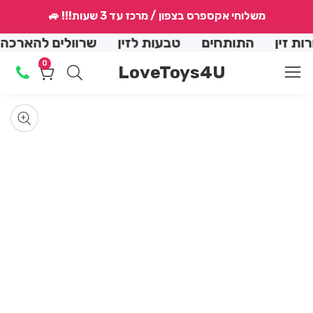
↵
↵
↵
↵
משלוחי אקספרס בצפון / מרכז עד 3 שעות!!! 🚙
conte
 זין
התותחים
טבעות לזין
שרוולים להארכה
0
0
LoveToys4U
מוצרים
Skip
produ
Op
med
informat
Media
allery
mod