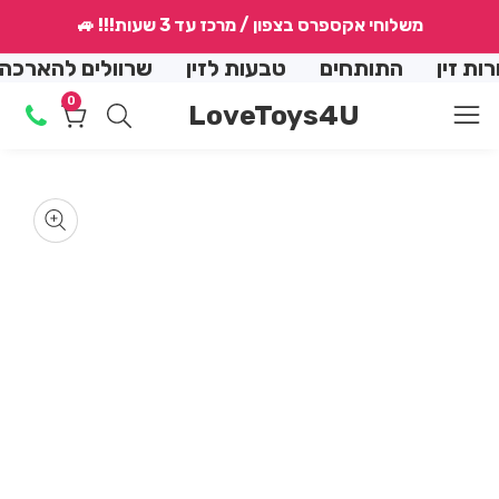
↵
↵
↵
↵
משלוחי אקספרס בצפון / מרכז עד 3 שעות!!! 🚙
conte
זין
התותחים
טבעות לזין
שרוולים להארכה
0
0
LoveToys4U
מוצרים
Skip
produ
en
dia
informat
2
m
Media
in
gallery
dal
m