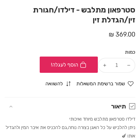
סטרפאון מתלבש - דילדו/חגורת
זין/הגדלת זין
מחיר
369.00 ₪
רגיל
כמות
הוסף לעגלה!
Increase
Decrease
quantity
quantity
for
for
שמור ברשימת המשאלות
להשוואה
סטרפאון
סטרפאון
מתלבש
מתלבש
-
-
תיאור
דילדו/חגורת
דילדו/חגורת
דילדו סטרפאון מתלבש מיוחד ואיכותי
זין/הגדלת
זין/הגדלת
זין
זין
ניתן להלביש על כל האגן בצורה נוחה,גם להכניס את איבר המין ולהגדיל
אותו 🍆