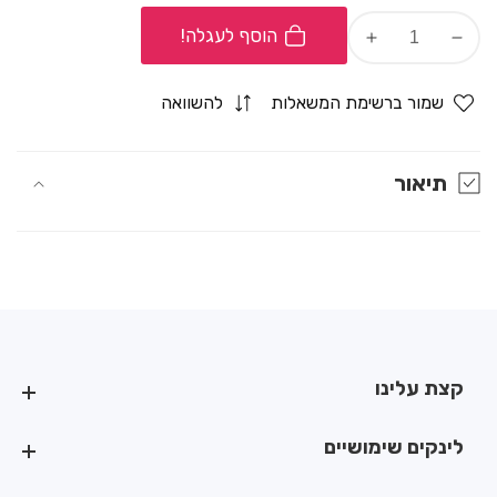
הוסף לעגלה!
Increase
Decrease
quantity
quantity
for
for
שמור ברשימת המשאלות
להשוואה
סט
סט
סקסי
סקסי
לאישה
לאישה
תיאור
גוף+גרביונים
גוף+גרביונים
קצת עלינו
קצת עלינו
לינקים שימושיים
לינקים שימושיים