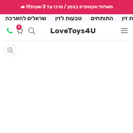
↵
↵
↵
↵
משלוחי אקספרס בצפון / מרכז עד 3 שעות!!! 🚙
conte
התותחים
טבעות לזין
שרוולים להארכה
הנמ
0
0
LoveToys4U
מוצרים
Skip
produ
Op
med
informat
Media
allery
mod