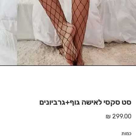
Med
galle
סט סקסי לאישה גוף+גרביונים
מחיר
299.00 ₪
רגיל
כמות