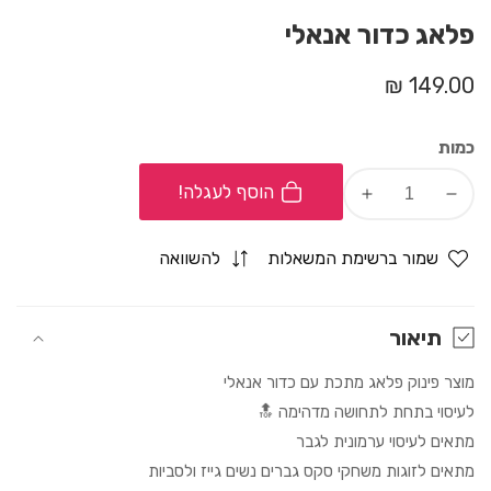
פלאג כדור אנאלי
מחיר
149.00 ₪
רגיל
כמות
הוסף לעגלה!
Increase
Decrease
quantity
quantity
for
for
שמור ברשימת המשאלות
להשוואה
פלאג
פלאג
כדור
כדור
אנאלי
אנאלי
תיאור
מוצר פינוק פלאג מתכת עם כדור אנאלי
לעיסוי בתחת לתחושה מדהימה 🔝
מתאים לעיסוי ערמונית לגבר
מתאים לזוגות משחקי סקס גברים נשים גייז ולסביות