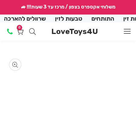
↵
↵
↵
↵
משלוחי אקספרס בצפון / מרכז עד 3 שעות!!! 🚙
conte
ן
התותחים
טבעות לזין
שרוולים להארכה
הנ
0
0
LoveToys4U
מוצרים
Skip
produ
en
dia
informat
2
m
in
Media
dal
gallery
m