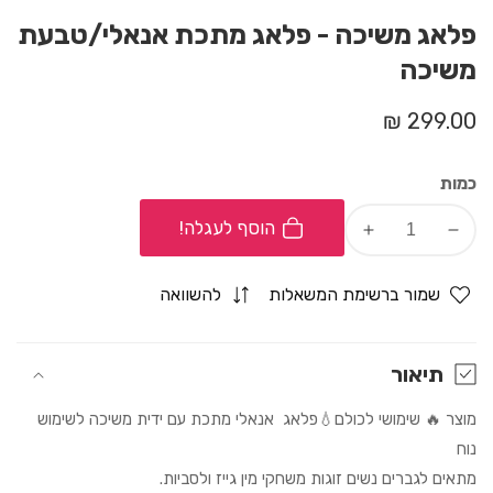
פלאג משיכה - פלאג מתכת אנאלי/טבעת
משיכה
מחיר
299.00 ₪
רגיל
כמות
הוסף לעגלה!
Increase
Decrease
quantity
quantity
for
for
שמור ברשימת המשאלות
להשוואה
פלאג
פלאג
משיכה
משיכה
-
-
תיאור
פלאג
פלאג
מוצר 🔥 שימושי לכולם💧פלאג אנאלי מתכת עם ידית משיכה לשימוש
מתכת
מתכת
אנאלי/טבעת
אנאלי/טבעת
נוח
משיכה
משיכה
מתאים לגברים נשים זוגות משחקי מין גייז ולסביות.