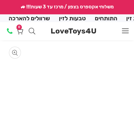
↵
↵
↵
↵
משלוחי אקספרס בצפון / מרכז עד 3 שעות!!! 🚙
conte
התותחים
טבעות לזין
שרוולים להארכה
הנמ
0
0
LoveToys4U
מוצרים
Skip
produ
en
dia
informat
m
Media
2
gallery
in
dal
m