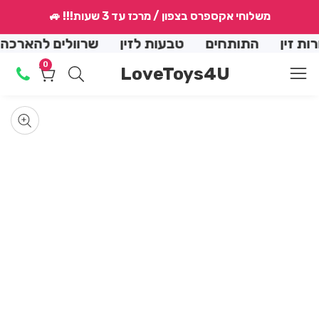
↵
↵
↵
↵
משלוחי אקספרס בצפון / מרכז עד 3 שעות!!! 🚙
conte
 זין
התותחים
טבעות לזין
שרוולים להארכה
0
0
LoveToys4U
מוצרים
Skip
produ
Op
med
informat
Media
allery
mod