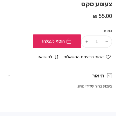
צעצוע סקס
מחיר
55.00 ₪
רגיל
כמות
הוסף לעגלה!
Increase
Decrease
quantity
quantity
for
for
שמור ברשימת המשאלות
להשוואה
צעצוע
צעצוע
סקס
סקס
תיאור
צעצוע בחור שרירי מאונן