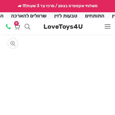
↵
↵
↵
↵
משלוחי אקספרס בצפון / מרכז עד 3 שעות!!! 🚙
conte
התותחים
טבעות לזין
שרוולים להארכה
הנמכר
0
0
LoveToys4U
מוצרים
Skip
produ
en
dia
m
informat
Media
2
gallery
in
dal
m