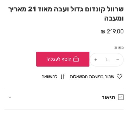
שרוול קונדום גדול ועבה מאוד 21 מאריך
ומעבה
מחיר
219.00 ₪
רגיל
כמות
הוסף לעגלה!
Increase
Decrease
quantity
quantity
for
for
שמור ברשימת המשאלות
להשוואה
שרוול
שרוול
קונדום
קונדום
גדול
גדול
תיאור
ועבה
ועבה
מאוד
מאוד
21
21
מאריך
מאריך