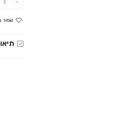
Decrease
quantity
for
שמור ב
תחתון
סקסי
לגבר
תיאו
JOCKMAIL
זוהר
בחושך