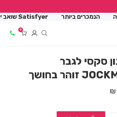
↵
↵
↵
↵
הנמכרים ביותר
Satisfyer שואב יונק
0
0
Log
מוצרים
in
ן סקסי לגבר
J זוהר בחושך