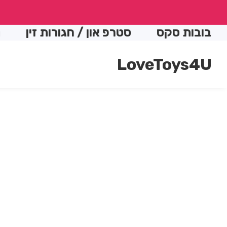
conte
בות סקס
סטרפ און / חגורות זין
התות
LoveToys4U
Skip t
produc
Open
media
informatio
1
in
modal