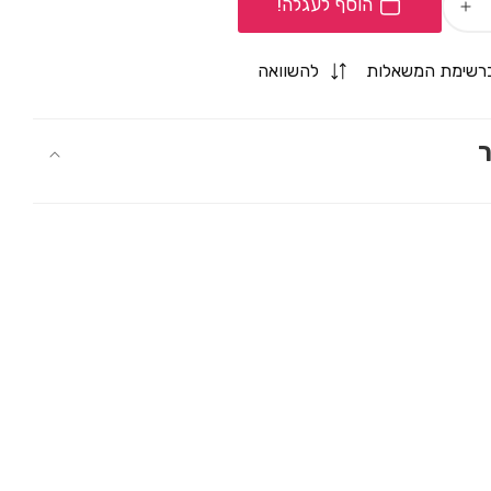
הוסף לעגלה!
Increase
quantity
for
רשימת המשאלות
להשוואה
תחתון
סקסי
לגבר
ר
JOCKMAIL
זוהר
בחושך