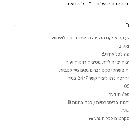
for
רשימת המשאלות
להשוואה
💦
הדילדו
המשפריץ
ר
💦
 עם אפקט השפרצה .איכותי ונוח לשימוש
ואקום
ה לכל אחד🎁
ות ימי הולדת מסיבות רווקות ועוד
ת משחקי סקס גברים נשים גייז לסביות
 ניתן ליצור קשר 24/7 בנייד
0
טפ/ הודעה
לחנות בדיסקרטיות ( לבד בחנות)‼️
ש⚠️
קרטיים לכל הארץ 🚜