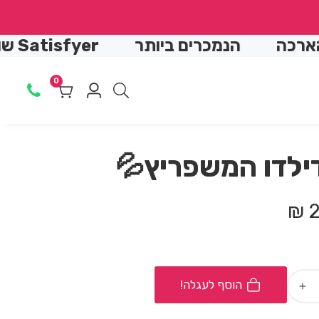
↵
↵
↵
↵
כה
הנמכרים ביותר
Satisfyer שואב יונק
0
0
Log
מוצרים
in
ילדו המשפריץ💦
2
הוסף לעגלה!
Increase
quantity