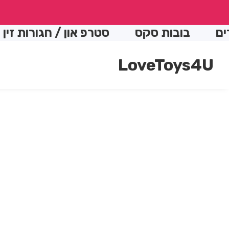
conte
בובות סקס
סטרפ און / חגורות זין
LoveToys4U
Skip t
produc
Open
media
informatio
1
in
modal