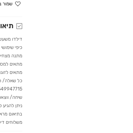
for
שמור ב
💦
הדילדו
המשפריץ
תיאו
💦
דילדו משעשע
כיפי שימושי 
מתנה מצחיק
מתאים למסיב
מתאים לזוגו
כל שאלה/ הדרכה
549947715
שיחה/ ווצא
ניתן להגיע 
בתיאום מרא
משלוחים דיס