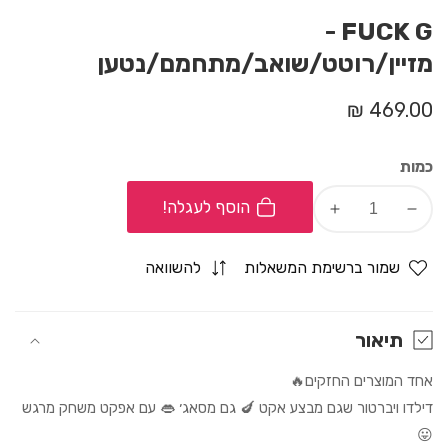
FUCK G -
מזיין/רוטט/שואב/מתחמם/נטען
מחיר
469.00 ₪
רגיל
כמות
הוסף לעגלה!
Increase
Decrease
quantity
quantity
for
for
שמור ברשימת המשאלות
להשוואה
FUCK
FUCK
G
G
-
-
תיאור
מזיין/רוטט/שואב/מתחמם/נטען
מזיין/רוטט/שואב/מתחמם/נטען
אחד המוצרים החזקים🔥
דילדו ויברטור שגם מבצע אקט 🍆 גם מסאג׳ 👄 עם אפקט משחק מרגש
😛