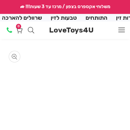
↵
↵
↵
↵
משלוחי אקספרס בצפון / מרכז עד 3 שעות!!! 🚙
conte
ן
התותחים
טבעות לזין
שרוולים להארכה
הנ
0
0
LoveToys4U
מוצרים
Skip
produ
en
dia
informat
2
m
Media
in
gallery
dal
m